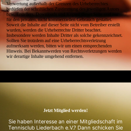
Verwertung außerhalb der Grenzen des Urheberrechtes
bedürfen der schriftlichen Zustimmung des jeweiligen Autors
bzw. Erstellers. Downloads und Kopien dieser Seite sind nur
für den privaten, nicht kommerziellen Gebrauch gestattet.
Soweit die Inhalte auf dieser Seite nicht vom Betreiber erstellt
wurden, werden die Urheberrechte Dritter beachtet.
Insbesondere werden Inhalte Dritter als solche gekennzeichnet.
Sollten Sie trotzdem auf eine Urheberrechtsverletzung
aufmerksam werden, bitten wir um einen entsprechenden
Hinweis. Bei Bekanntwerden von Rechtsverletzungen werden
wir derartige Inhalte umgehend entfernen.
Jetzt Mitglied werden!
Sie haben Interesse an einer Mitgliedschaft im
Tennisclub Liederbach e.V.? Dann schicken Sie