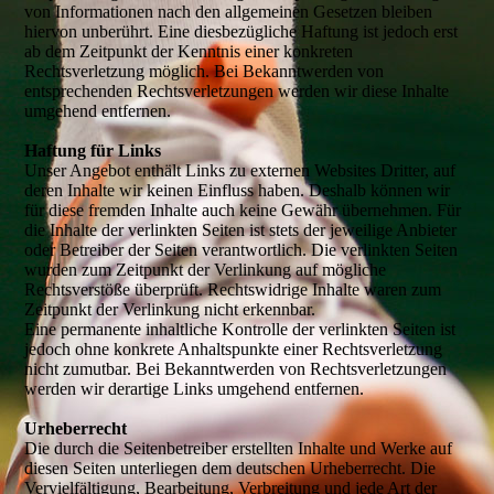
von Informationen nach den allgemeinen Gesetzen bleiben
hiervon unberührt. Eine diesbezügliche Haftung ist jedoch erst
ab dem Zeitpunkt der Kenntnis einer konkreten
Rechtsverletzung möglich. Bei Bekanntwerden von
entsprechenden Rechtsverletzungen werden wir diese Inhalte
umgehend entfernen.
Haftung für Links
Unser Angebot enthält Links zu externen Websites Dritter, auf
deren Inhalte wir keinen Einfluss haben. Deshalb können wir
für diese fremden Inhalte auch keine Gewähr übernehmen. Für
die Inhalte der verlinkten Seiten ist stets der jeweilige Anbieter
oder Betreiber der Seiten verantwortlich. Die verlinkten Seiten
wurden zum Zeitpunkt der Verlinkung auf mögliche
Rechtsverstöße überprüft. Rechtswidrige Inhalte waren zum
Zeitpunkt der Verlinkung nicht erkennbar.
Eine permanente inhaltliche Kontrolle der verlinkten Seiten ist
jedoch ohne konkrete Anhaltspunkte einer Rechtsverletzung
nicht zumutbar. Bei Bekanntwerden von Rechtsverletzungen
werden wir derartige Links umgehend entfernen.
Urheberrecht
Die durch die Seitenbetreiber erstellten Inhalte und Werke auf
diesen Seiten unterliegen dem deutschen Urheberrecht. Die
Vervielfältigung, Bearbeitung, Verbreitung und jede Art der