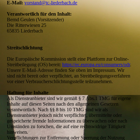
E-Mail:
vorstand@tc-liederbach.de
Verantwortlich für den Inhalt:
Bernd Geulen (Vorsitzender)
Die Ritterwiesen 25
65835 Liederbach
Streitschlichtung
Die Europäische Kommission stellt eine Plattform zur Online-
Streitbeilegung (OS) bereit:
https://ec.europa.eu/consumers/odr
.
Unsere E-Mail-Adresse finden Sie oben im Impressum. Wir
sind nicht bereit oder verpflichtet, an Streitbeilegungsverfahren
vor einer Verbraucherschlichtungsstelle teilzunehmen.
Haftung für Inhalte
Als Diensteanbieter sind wir gemäß § 7 Abs.1 TMG für eigene
Inhalte auf diesen Seiten nach den allgemeinen Gesetzen
verantwortlich. Nach §§ 8 bis 10 TMG sind wir als
Diensteanbieter jedoch nicht verpflichtet, übermittelte oder
gespeicherte fremde Informationen zu überwachen oder nach
Umständen zu forschen, die auf eine rechtswidrige Tätigkeit
hinweisen.
Verpflichtungen zur Entfernung oder Sperrung der Nutzung