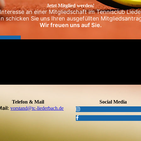
Jetzt Mitglied werden!
Interesse an einer Mitgliedschaft im Tennisclub Liede
n schicken Sie uns Ihren ausgefüllten Mitgliedsantrag
Wir freuen uns auf Sie.
HREN ›
Telefon & Mail
Social Media
Mail:
vorstand@tc-liederbach.de