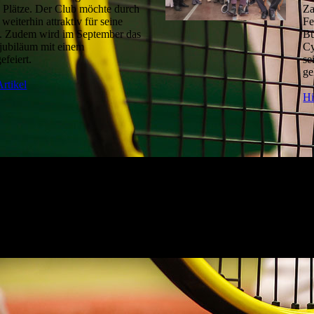
 Plätze. Der Club möchte durch
Za
eiterhin attraktiv für seine
Fe
n. Zudem wird im September das
Bü
sjubiläum mit einem
Cy
efeiert.
se
ge
rtikel
Hi