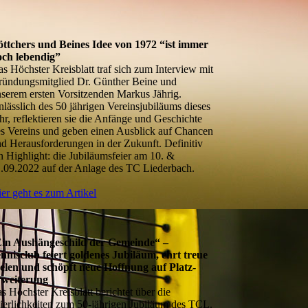
öttchers und Beines Idee von 1972 “ist immer
och lebendig”
s Höchster Kreisblatt traf sich zum Interview mit
ründungsmitglied Dr. Günther Beine und
serem ersten Vorsitzenden Markus Jährig.
lässlich des 50 jährigen Vereinsjubiläums dieses
hr, reflektieren sie die Anfänge und Geschichte
s Vereins und geben einen Ausblick auf Chancen
d Herausforderungen in der Zukunft. Definitiv
n Highlight: die Jubiläumsfeier am 10. &
.09.2022 auf der Anlage des TC Liederbach.
er geht es zum Artikel
in Aushängeschild der Gemeinde“ –
nnisclub feiert goldenes Jubiläum, ehrt treue
elen und schöpft neue Hoffnung auf Platz-
rweiterung
s Höchster Kreisblatt berichtet über die
ierlichkeiten zum 50-jährigen Jubiläum des TCL.