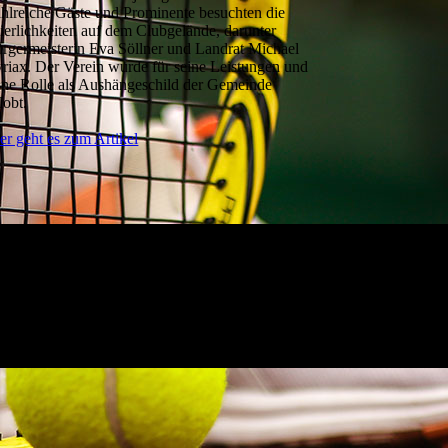
hlreiche Gäste und Prominente besuchten die
ierlichkeiten auf dem Clubgelände, darunter
rgermeisterin Eva Söllner und Landrat Michael
riax. Der Verein wurde für seine Leistungen und
ine Rolle als Aushängeschild der Gemeinde
lobt.
er geht es zum Artikel