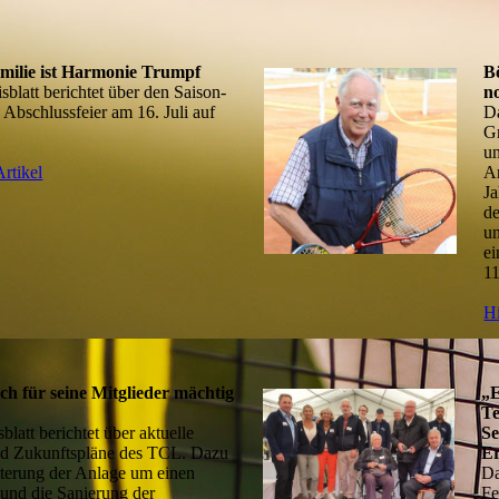
milie ist Harmonie Trumpf
B
blatt berichtet über den Saison-
n
 Abschlussfeier am 16. Juli auf
Da
G
un
rtikel
An
Ja
de
un
ei
11
Hi
ich für seine Mitglieder mächtig
„E
Te
blatt berichtet über aktuelle
Se
d Zukunftspläne des TCL. Dazu
E
terung der Anlage um einen
Da
 und die Sanierung der
Fe