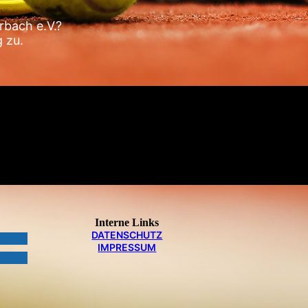
rbach e.V.?
 zu.
Interne Links
DATEN­SCHUTZ
IMPRESSUM