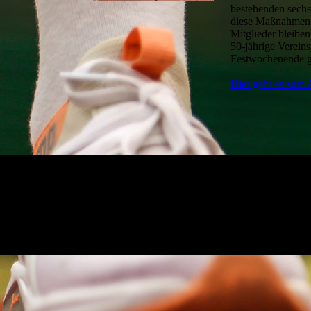
bestehenden sechs
diese Maßnahmen w
Mitglieder bleibe
50-jährige Verein
Festwochenende g
Hier geht es zum A