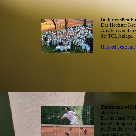
In der weißen Fa
Das Höchster Kreis
Abschluss und die
der TCL Anlage.
Hier geht es zum A
Tennisclub will s
strecken
Das höchster Kreis
Entwicklungen un
gehören die Erwei
zusätzlichen Platz